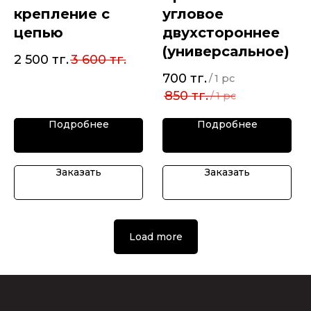
крепление с
угловое
цепью
двухстороннее
(универсальное)
2 500
тг.
3 600
тг.
700
тг.
/
1 pc
850
тг.
/
1 pc
Подробнее
Подробнее
Заказать
Заказать
Load more