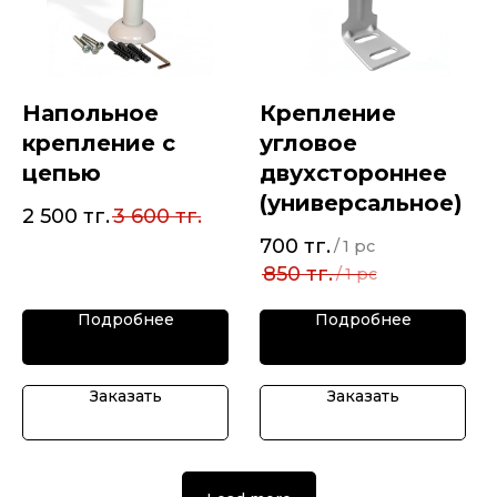
Напольное
Крепление
крепление с
угловое
цепью
двухстороннее
(универсальное)
2 500
тг.
3 600
тг.
700
тг.
/
1 pc
850
тг.
/
1 pc
Подробнее
Подробнее
Заказать
Заказать