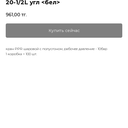
20-1/2L угл <бел>
961,00
тг.
Купить сейчас
кран PPR шаровой с полусгоном, рабочее давление - 10бар
1 коробка = 100 шт.