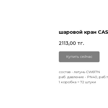
шаровой кран CAS
2113,00
тг.
Купить сейчас
состав - латунь CW617N
раб. давление - PN40, раб.
1 коробка = 72 штуки