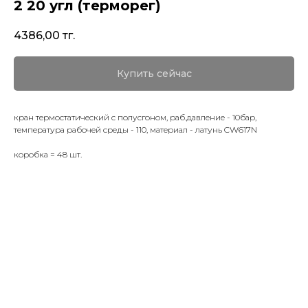
2 20 угл (терморег)
4386,00
тг.
Купить сейчас
кран термостатический с полусгоном, раб.давление - 10бар,
температура рабочей среды - 110, материал - латунь CW617N
коробка = 48 шт.