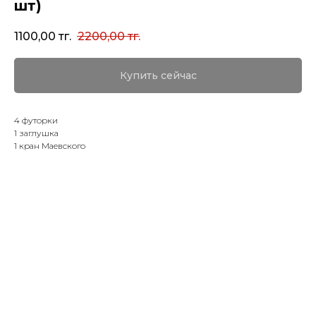
шт)
1100,00
тг.
2200,00
тг.
Купить сейчас
4 футорки
1 заглушка
1 кран Маевского