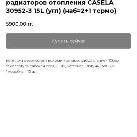
радиаторов отопления CASELA
30952-3 15L (угл) (наб=2+1 термо)
5900,00
тг.
Купить сейчас
комплект с термостатическими кранами, раб.давление - 10бар,
температура рабочей среды - 110, материал - латунь CW617N
1 коробка = 10 шт.