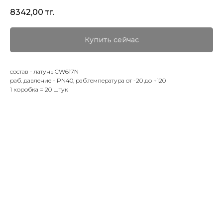
8342,00
тг.
Купить сейчас
состав - латунь CW617N
раб. давление - PN40, раб.температура от -20 до +120
1 коробка = 20 штук