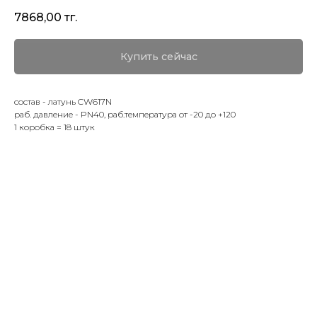
7868,00
тг.
Купить сейчас
состав - латунь CW617N
раб. давление - PN40, раб.температура от -20 до +120
1 коробка = 18 штук