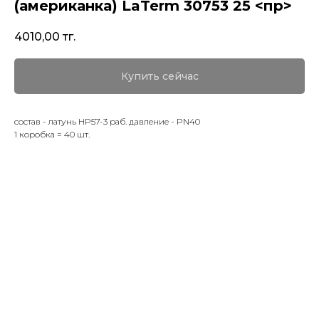
(американка) LaTerm 30753 25 <пр>
4010,00
тг.
Купить сейчас
состав - латунь HP57-3 раб. давление - PN40
1 коробка = 40 шт.