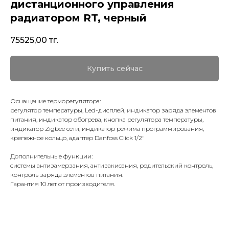
дистанционного управления
радиатором RT, черный
75525,00
тг.
Купить сейчас
Оснащение терморегулятора:
регулятор температуры, Led-дисплей, индикатор заряда элементов
питания, индикатор обогрева, кнопка регулятора температуры,
индикатор Zigbee сети, индикатор режима программирования,
крепежное кольцо, адаптер Danfoss Click 1/2"
Дополнительные функции:
системы антизамерзания, антизакисания, родительский контроль,
контроль заряда элементов питания.
Гарантия 10 лет от производителя.